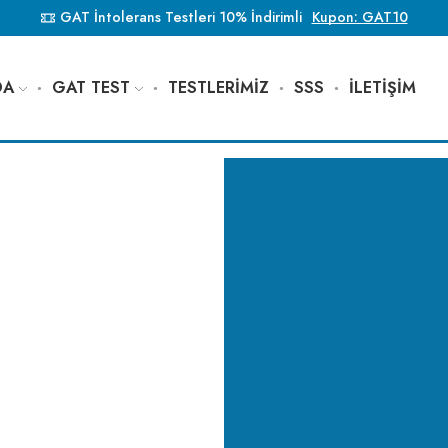
GAT İntolerans Testleri 10% İndirimli
Kupon: GAT10
DA
GAT TEST
TESTLERİMİZ
SSS
İLETİŞİM