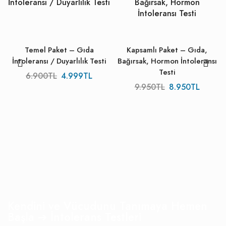
Temel Paket – Gıda
Kapsamlı Paket – Gıda,
İntoleransı / Duyarlılık Testi
Bağırsak, Hormon İntoleransı
Testi
6.900
TL
4.999
TL
9.950
TL
8.950
TL
Kendini ve Vücudunu Tanımaya Hemen
Başla ➔ İntolerans Testleri